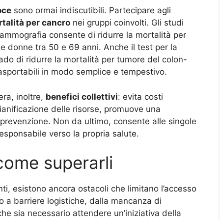
oce
sono ormai indiscutibili. Partecipare agli
talità per cancro
nei gruppi coinvolti. Gli studi
ammografia consente di ridurre la mortalità per
e donne tra 50 e 69 anni. Anche il test per la
rado di ridurre la mortalità per tumore del colon-
i asportabili in modo semplice e tempestivo.
ra, inoltre,
benefici collettivi
: evita costi
 pianificazione delle risorse, promuove una
a prevenzione. Non da ultimo, consente alle singole
responsabile verso la propria salute.
: come superarli
i, esistono ancora ostacoli che limitano l’accesso
vo a barriere logistiche, dalla mancanza di
che sia necessario attendere un’iniziativa della