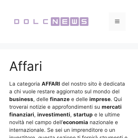
Vai
al
contenuto
Menu
Affari
La categoria
AFFARI
del nostro sito è dedicata
a chi vuole restare aggiornato sul mondo del
business
, delle
finanze
e delle
imprese
. Qui
troverai notizie e approfondimenti su
mercati
finanziari
,
investimenti
,
startup
e le ultime
novità nel campo dell’
economia
nazionale e
internazionale. Se sei un imprenditore o un
investitore, questa sezione ti fornirà strumenti e