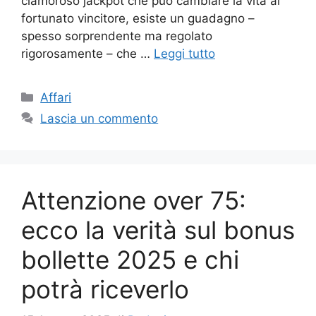
clamoroso jackpot che può cambiare la vita al
fortunato vincitore, esiste un guadagno –
spesso sorprendente ma regolato
rigorosamente – che …
Leggi tutto
Categorie
Affari
Lascia un commento
Attenzione over 75:
ecco la verità sul bonus
bollette 2025 e chi
potrà riceverlo