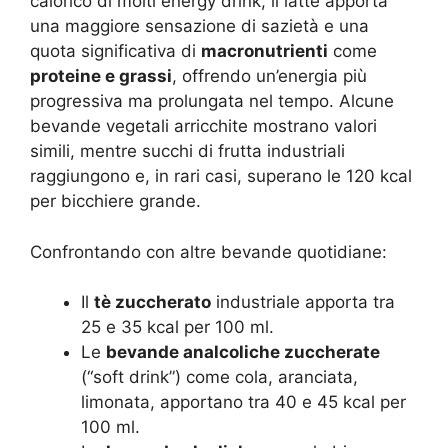
calorico di molti energy drink, il latte apporta
una maggiore sensazione di sazietà e una
quota significativa di
macronutrienti
come
proteine e grassi
, offrendo un’energia più
progressiva ma prolungata nel tempo. Alcune
bevande vegetali arricchite mostrano valori
simili, mentre succhi di frutta industriali
raggiungono e, in rari casi, superano le 120 kcal
per bicchiere grande.
Confrontando con altre bevande quotidiane:
Il
tè zuccherato
industriale apporta tra
25 e 35 kcal per 100 ml.
Le
bevande analcoliche zuccherate
(“soft drink”) come cola, aranciata,
limonata, apportano tra 40 e 45 kcal per
100 ml.