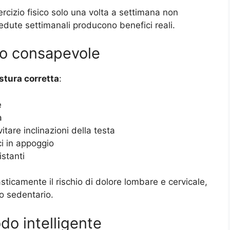
cizio fisico solo una volta a settimana non
sedute settimanali producono benefici reali.
odo consapevole
stura corretta
:
e
a
itare inclinazioni della testa
i in appoggio
istanti
ticamente il rischio di dolore lombare e cervicale,
ro sedentario.
odo intelligente