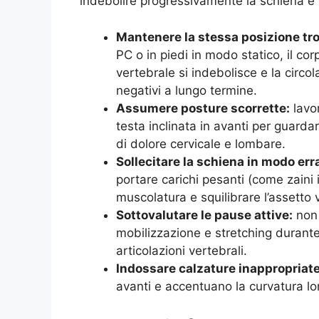
indebolire progressivamente la schiena e l
Mantenere la stessa posizione tr
PC o in piedi in modo statico, il co
vertebrale si indebolisce e la circol
negativi a lungo termine.
Assumere posture scorrette:
lavor
testa inclinata in avanti per guarda
di dolore cervicale e lombare.
Sollecitare la schiena in modo err
portare carichi pesanti (come zaini
muscolatura e squilibrare l’assetto 
Sottovalutare le pause attive:
non 
mobilizzazione e stretching durante i
articolazioni vertebrali.
Indossare calzature inappropriate
avanti e accentuano la curvatura l