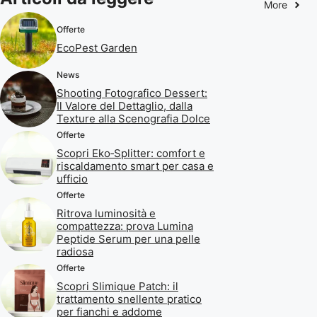
More
Offerte
EcoPest Garden
News
Shooting Fotografico Dessert:
Il Valore del Dettaglio, dalla
Texture alla Scenografia Dolce
Offerte
Scopri Eko‑Splitter: comfort e
riscaldamento smart per casa e
ufficio
Offerte
Ritrova luminosità e
compattezza: prova Lumina
Peptide Serum per una pelle
radiosa
Offerte
Scopri Slimique Patch: il
trattamento snellente pratico
per fianchi e addome