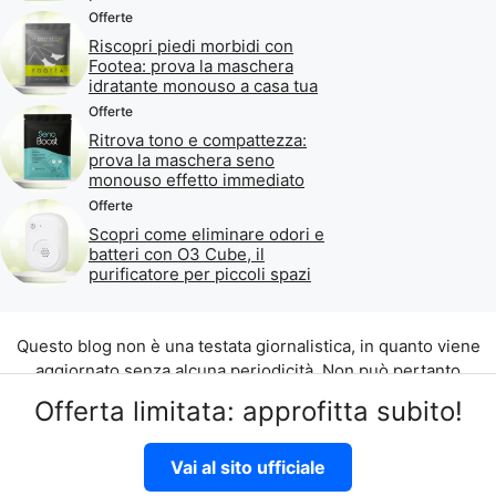
Offerte
Riscopri piedi morbidi con
Footea: prova la maschera
idratante monouso a casa tua
Offerte
Ritrova tono e compattezza:
prova la maschera seno
monouso effetto immediato
Offerte
Scopri come eliminare odori e
batteri con O3 Cube, il
purificatore per piccoli spazi
Questo blog non è una testata giornalistica, in quanto viene
aggiornato senza alcuna periodicità. Non può pertanto
considerarsi un prodotto editoriale ai sensi della legge n. 62
Offerta limitata: approfitta subito!
del 07.03.2001.
©2026 di Aliados Srl C.da Piana Romana snc, 90010 Lascari
Vai al sito ufficiale
(PA) P.IVA 07262700821
Disclaimer
|
Privacy Policy