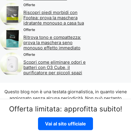
Offerte
Riscopri piedi morbidi con
Footea: prova la maschera
idratante monouso a casa tua
Offerte
Ritrova tono e compattezza:
prova la maschera seno
monouso effetto immediato
Offerte
Scopri come eliminare odori e
batteri con O3 Cube, il
purificatore per piccoli spazi
Questo blog non è una testata giornalistica, in quanto viene
aggiornato senza alcuna periodicità. Non può pertanto
considerarsi un prodotto editoriale ai sensi della legge n. 62
Offerta limitata: approfitta subito!
del 07.03.2001.
©2026 di Aliados Srl C.da Piana Romana snc, 90010 Lascari
Vai al sito ufficiale
(PA) P.IVA 07262700821
Disclaimer
|
Privacy Policy