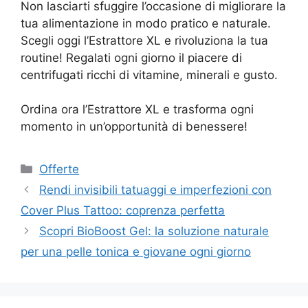
Non lasciarti sfuggire l’occasione di migliorare la
tua alimentazione in modo pratico e naturale.
Scegli oggi l’Estrattore XL e rivoluziona la tua
routine! Regalati ogni giorno il piacere di
centrifugati ricchi di vitamine, minerali e gusto.
Ordina ora l’Estrattore XL e trasforma ogni
momento in un’opportunità di benessere!
Categorie
Offerte
Rendi invisibili tatuaggi e imperfezioni con
Cover Plus Tattoo: coprenza perfetta
Scopri BioBoost Gel: la soluzione naturale
per una pelle tonica e giovane ogni giorno