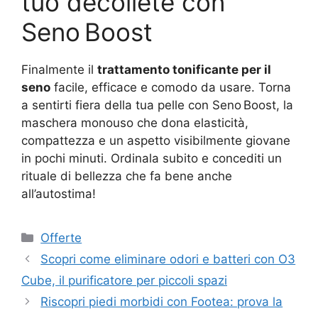
tuo décolleté con
Seno Boost
Finalmente il
trattamento tonificante per il
seno
facile, efficace e comodo da usare. Torna
a sentirti fiera della tua pelle con Seno Boost, la
maschera monouso che dona elasticità,
compattezza e un aspetto visibilmente giovane
in pochi minuti. Ordinala subito e concediti un
rituale di bellezza che fa bene anche
all’autostima!
Categorie
Offerte
Scopri come eliminare odori e batteri con O3
Cube, il purificatore per piccoli spazi
Riscopri piedi morbidi con Footea: prova la