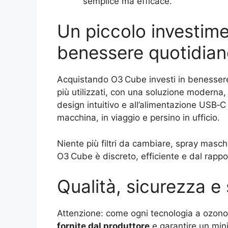
semplice ma efficace.
Un piccolo investim
benessere quotidia
Acquistando O3 Cube investi in benessere e 
più utilizzati, con una soluzione moderna, i
design intuitivo e all’alimentazione USB‑C 
macchina, in viaggio e persino in ufficio.
Niente più filtri da cambiare, spray masche
O3 Cube è discreto, efficiente e dal rappo
Qualità, sicurezza e
Attenzione: come ogni tecnologia a ozon
fornite dal produttore
e garantire un mini