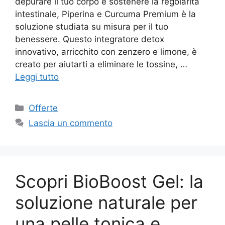
depurare il tuo corpo e sostenere la regolarità
intestinale, Piperina e Curcuma Premium è la
soluzione studiata su misura per il tuo
benessere. Questo integratore detox
innovativo, arricchito con zenzero e limone, è
creato per aiutarti a eliminare le tossine, …
Leggi tutto
Categorie
Offerte
Lascia un commento
Scopri BioBoost Gel: la
soluzione naturale per
una pelle tonica e