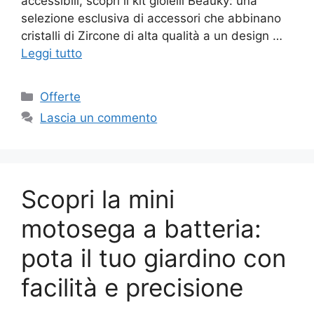
accessibili, scopri il kit gioielli Beauky: una
selezione esclusiva di accessori che abbinano
cristalli di Zircone di alta qualità a un design …
Leggi tutto
Categorie
Offerte
Lascia un commento
Scopri la mini
motosega a batteria:
pota il tuo giardino con
facilità e precisione