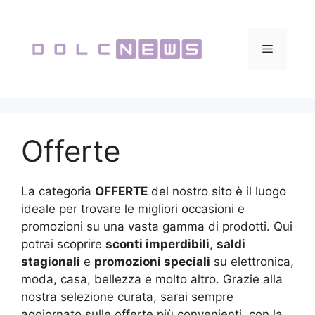
Vai
al
contenuto
Menu
Offerte
La categoria
OFFERTE
del nostro sito è il luogo
ideale per trovare le migliori occasioni e
promozioni su una vasta gamma di prodotti. Qui
potrai scoprire
sconti imperdibili
,
saldi
stagionali
e
promozioni speciali
su elettronica,
moda, casa, bellezza e molto altro. Grazie alla
nostra selezione curata, sarai sempre
aggiornato sulle offerte più convenienti, con la